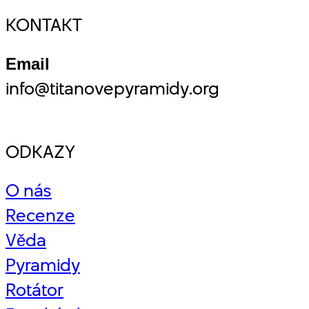
KONTAKT
Email
info@titanovepyramidy.org
ODKAZY
O nás
Recenze
Věda
Pyramidy
Rotátor