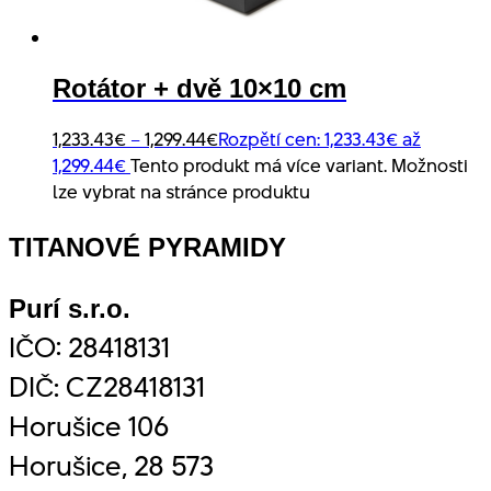
Rotátor + dvě 10×10 cm
1,233.43
€
–
1,299.44
€
Rozpětí cen: 1,233.43€ až
1,299.44€
Tento produkt má více variant. Možnosti
lze vybrat na stránce produktu
TITANOVÉ PYRAMIDY
Purí s.r.o.
IČO: 28418131
DIČ: CZ28418131
Horušice 106
Horušice, 28 573